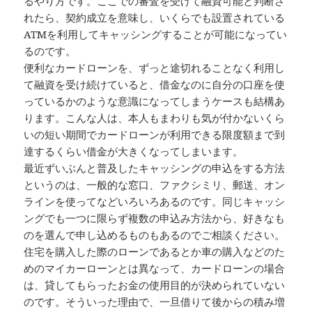
るやり方です。ここでの審査を受けて融資可能と判断さ
れたら、契約成立を意味し、いくらでも設置されている
ATMを利用してキャッシングすることが可能になってい
るのです。
便利なカードローンを、ずっと途切れることなく利用し
て融資を受け続けていると、借金なのに自分の口座を使
っているかのような意識になってしまうケースも結構あ
ります。こんな人は、本人もまわりも気が付かないくら
いの短い期間でカードローンが利用できる限度額まで到
達するくらい借金が大きくなってしまいます。
最近ずいぶんと普及したキャッシングの申込をする方法
というのは、一般的な窓口、ファクシミリ、郵送、オン
ラインを使ってなどいろいろあるのです。同じキャッシ
ングでも一つに限らず複数の申込み方法から、好きなも
のを選んで申し込めるものもあるのでご相談ください。
住宅を購入した際のローンであるとか車の購入などのた
めのマイカーローンとは異なって、カードローンの場合
は、貸してもらったお金の使用目的が決められていない
のです。そういった理由で、一旦借りて後からの積み増