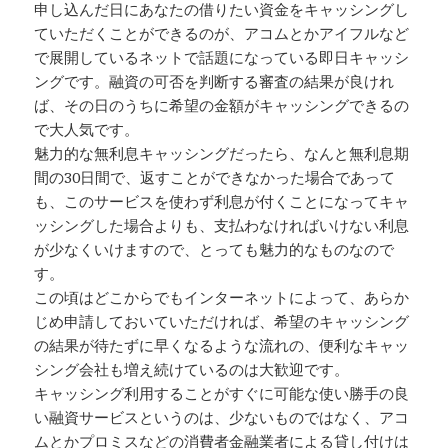
申し込んだ日にあなたの借りたい資金をキャッシングし
ていただくことができるのが、アコムとかアイフルなど
で展開しているネットで話題になっている即日キャッシ
ングです。融資の可否を判断する審査の結果が良けれ
ば、その日のうちに希望の金額がキャッシングできるの
で大人気です。
魅力的な無利息キャッシングだったら、なんと無利息期
間の30日間で、返すことができなかった場合であって
も、このサービスを使わず利息が付くことになってキャ
ッシングした場合よりも、支払わなければいけない利息
が少なくいけますので、とっても魅力的なものなので
す。
この頃はどこからでもインターネットによって、あらか
じめ申請しておいていただければ、希望のキャッシング
の結果が待たずに早くなるような流れの、便利なキャッ
シング会社も増え続けているのは大歓迎です。
キャッシング利用することがすぐに可能な使い勝手の良
い融資サービスというのは、少ないものではなく、アコ
ムとかプロミスなどの消費者金融業者による貸し付けは