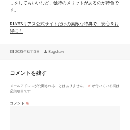
しをしてもいいなど、独特のメリットがあるのが特色で
す。
RIAHSリアス公式サイトだけの素敵な特典で、安心＆お
得に！
投
作
2025年8月15日
Bagshaw
稿
成
日:
者
コメントを残す
メールアドレスが公開されることはありません。
※
が付いている欄は
必須項目です
コメント
※