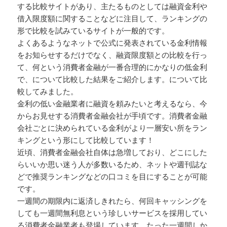
する比較サイトがあり、主たるものとしては融資金利や
借入限度額に関することなどに注目して、ランキングの
形で比較を試みているサイトが一般的です。
よくあるようなネットで公式に発表されている金利情報
をお知らせするだけでなく、融資限度額との比較を行っ
て、何という消費者金融が一番合理的にかなりの低金利
で、について比較した結果をご紹介します。について比
較してみました。
金利の低い金融業者に融資を頼みたいと考えるなら、今
からお見せする消費者金融会社が手頃です。消費者金融
会社ごとに決められている金利がより一層安い所をラン
キングという形にして比較しています！
近頃、消費者金融会社自体は急増しており、どこにした
らいいか思い迷う人が多数いるため、ネットや週刊誌な
どで推奨ランキングなどの口コミを目にすることが可能
です。
一週間の期限内に返済しきれたら、何回キャッシングを
しても一週間無利息という珍しいサービスを採用してい
る消費者金融業者も登場しています。たった一週間しか