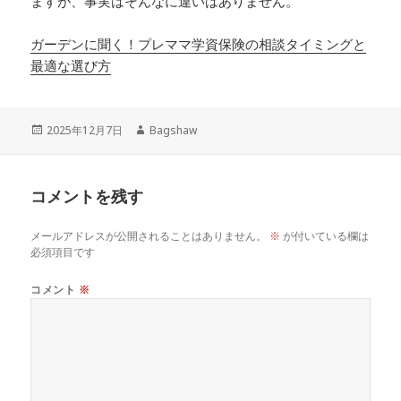
ますが、事実はそんなに違いはありません。
ガーデンに聞く！プレママ学資保険の相談タイミングと
最適な選び方
投
作
2025年12月7日
Bagshaw
稿
成
日:
者
コメントを残す
メールアドレスが公開されることはありません。
※
が付いている欄は
必須項目です
コメント
※