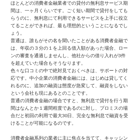
ほとんどの消費者金融業者での貸付の無利息サービス期
間は、一ヶ月くらいです。ごく短い期間で貸付をしても
らうのに、無利息にて利用できるサービスを上手に役立
てることができれば、最も理想的ということになるでし
ょう。
普通は、誰もがその名を聞いたことがある消費者金融で
は、年収の３分の１を上回る借入額があった場合、ロー
ンの審査を通過しませんし、他社からの借り入れが3件
を超えていた場合もそうなります。
色々な口コミの中で絶対見ておくべきは、サポートの対
応です。中小企業の消費者金融には、はじめは貸してく
れるのに、追加の融資は態度が急変して、融資をしない
という会社も現にあるとのことです。
普通の消費者金融の場合ですと、無利息で貸付を行う期
間はなんとか１週間程度であるのに対し、プロミスの場
合だと初回の利用で最大30日、完全な無利息で融資を受
けることが可能になるのです。
消費者金融系列の業者に主に焦点を当てて、キャッシン