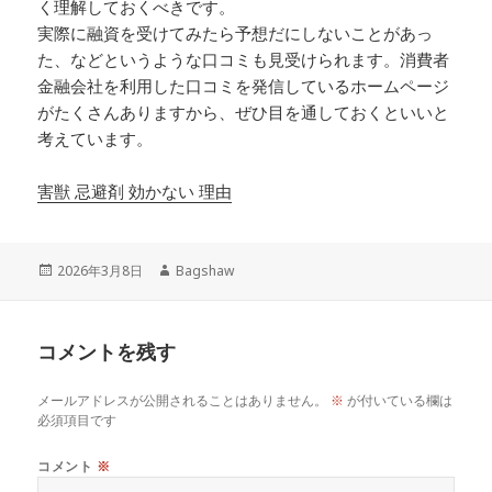
く理解しておくべきです。
実際に融資を受けてみたら予想だにしないことがあっ
た、などというような口コミも見受けられます。消費者
金融会社を利用した口コミを発信しているホームページ
がたくさんありますから、ぜひ目を通しておくといいと
考えています。
害獣 忌避剤 効かない 理由
投
作
2026年3月8日
Bagshaw
稿
成
日:
者
コメントを残す
メールアドレスが公開されることはありません。
※
が付いている欄は
必須項目です
コメント
※