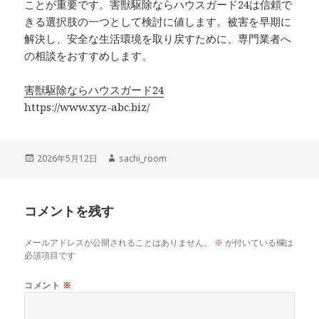
ことが重要です。害獣駆除ならハウスガード24は信頼で
きる選択肢の一つとして検討に値します。被害を早期に
解決し、安全な生活環境を取り戻すために、専門業者へ
の相談をおすすめします。
害獣駆除ならハウスガード24
https://www.xyz-abc.biz/
投
作
2026年5月12日
sachi_room
稿
成
日:
者
コメントを残す
メールアドレスが公開されることはありません。
※
が付いている欄は
必須項目です
コメント
※