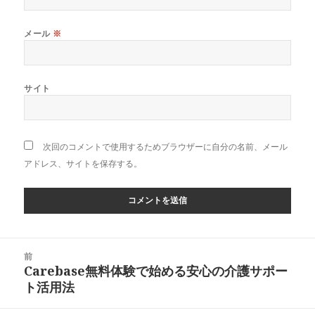
メール
※
サイト
次回のコメントで使用するためブラウザーに自分の名前、メール
アドレス、サイトを保存する。
投
前
稿
Carebase無料体験で始める安心の介護サポー
前
ナ
ト活用法
の
ビ
投
ゲ