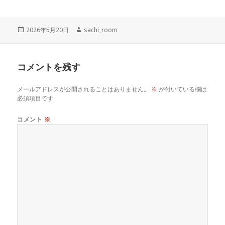
投
作
2026年5月20日
sachi_room
稿
成
日:
者
コメントを残す
メールアドレスが公開されることはありません。
※
が付いている欄は
必須項目です
コメント
※