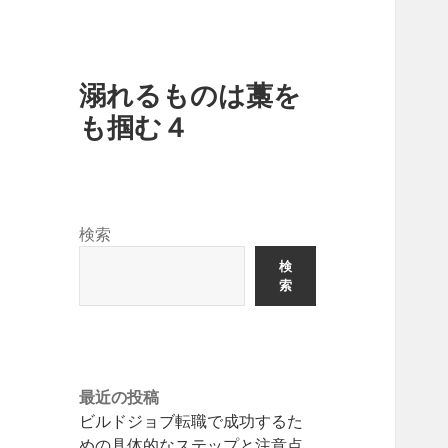
溺れるものは藁を
も掴む４
検索
検
索
最近の投稿
ビルドジョブ転職で成功するた
めの具体的なステップと注意点