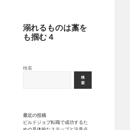
溺れるものは藁を
も掴む４
検索
検
索
最近の投稿
ビルドジョブ転職で成功するた
めの具体的なステップと注意点