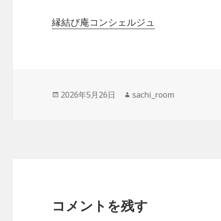
縁結び庵コンシェルジュ
投
作
2026年5月26日
sachi_room
稿
成
日:
者
コメントを残す