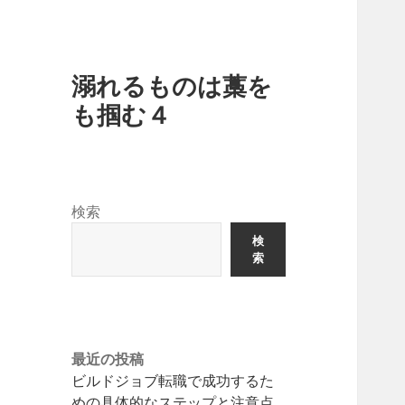
溺れるものは藁を
も掴む４
検索
検
索
最近の投稿
ビルドジョブ転職で成功するた
めの具体的なステップと注意点