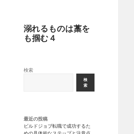
溺れるものは藁を
も掴む４
検索
検
索
最近の投稿
ビルドジョブ転職で成功するた
めの具体的なステップと注意点