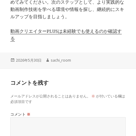
めてみてください。次のステップとして、より実践的な
動画制作技術を学べる環境や情報を探し、継続的にスキ
ルアップを目指しましょう。
動画クリエイターPLUSは未経験でも使えるのか確認す
る
投
作
2026年5月30日
sachi_room
稿
成
日:
者
コメントを残す
メールアドレスが公開されることはありません。
※
が付いている欄は
必須項目です
コメント
※