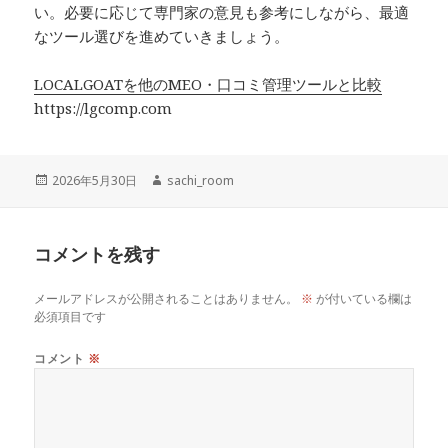
い。必要に応じて専門家の意見も参考にしながら、最適
なツール選びを進めていきましょう。
LOCALGOATを他のMEO・口コミ管理ツールと比較
https://lgcomp.com
投
作
2026年5月30日
sachi_room
稿
成
日:
者
コメントを残す
メールアドレスが公開されることはありません。
※
が付いている欄は
必須項目です
コメント
※