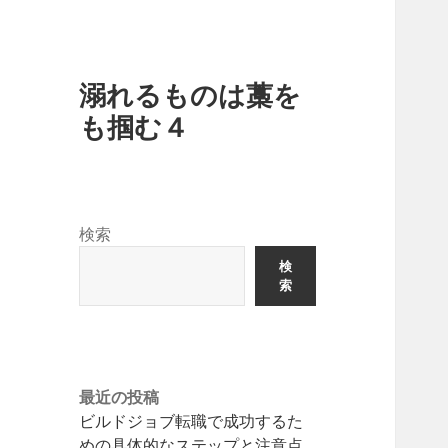
溺れるものは藁を
も掴む４
検索
検
索
最近の投稿
ビルドジョブ転職で成功するた
めの具体的なステップと注意点