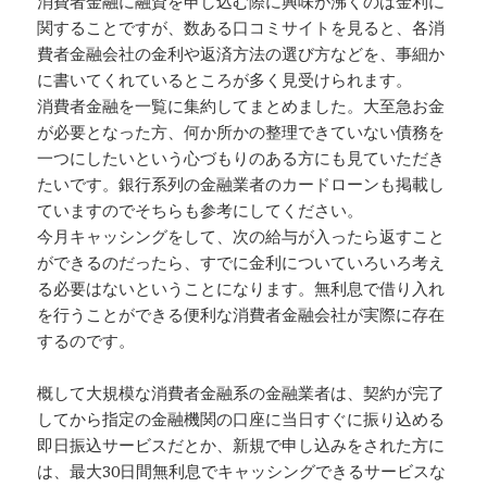
消費者金融に融資を申し込む際に興味が沸くのは金利に
関することですが、数ある口コミサイトを見ると、各消
費者金融会社の金利や返済方法の選び方などを、事細か
に書いてくれているところが多く見受けられます。
消費者金融を一覧に集約してまとめました。大至急お金
が必要となった方、何か所かの整理できていない債務を
一つにしたいという心づもりのある方にも見ていただき
たいです。銀行系列の金融業者のカードローンも掲載し
ていますのでそちらも参考にしてください。
今月キャッシングをして、次の給与が入ったら返すこと
ができるのだったら、すでに金利についていろいろ考え
る必要はないということになります。無利息で借り入れ
を行うことができる便利な消費者金融会社が実際に存在
するのです。
概して大規模な消費者金融系の金融業者は、契約が完了
してから指定の金融機関の口座に当日すぐに振り込める
即日振込サービスだとか、新規で申し込みをされた方に
は、最大30日間無利息でキャッシングできるサービスな