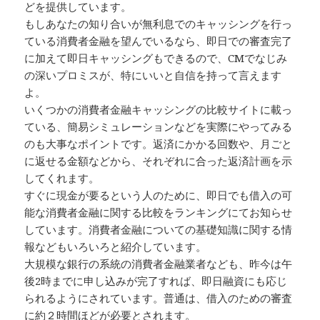
どを提供しています。
もしあなたの知り合いが無利息でのキャッシングを行っ
ている消費者金融を望んでいるなら、即日での審査完了
に加えて即日キャッシングもできるので、CMでなじみ
の深いプロミスが、特にいいと自信を持って言えます
よ。
いくつかの消費者金融キャッシングの比較サイトに載っ
ている、簡易シミュレーションなどを実際にやってみる
のも大事なポイントです。返済にかかる回数や、月ごと
に返せる金額などから、それぞれに合った返済計画を示
してくれます。
すぐに現金が要るという人のために、即日でも借入の可
能な消費者金融に関する比較をランキングにてお知らせ
しています。消費者金融についての基礎知識に関する情
報などもいろいろと紹介しています。
大規模な銀行の系統の消費者金融業者なども、昨今は午
後2時までに申し込みが完了すれば、即日融資にも応じ
られるようにされています。普通は、借入のための審査
に約２時間ほどが必要とされます。