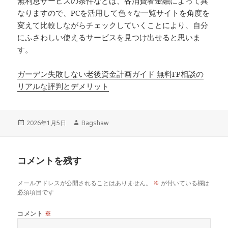
無利息サービスの条件などは、各消費者金融によって異
なりますので、PCを活用して色々な一覧サイトを角度を
変えて比較しながらチェックしていくことにより、自分
にふさわしい使えるサービスを見つけ出せると思いま
す。
ガーデン失敗しない老後資金計画ガイド 無料FP相談の
リアルな評判とデメリット
投
作
2026年1月5日
Bagshaw
稿
成
日:
者
コメントを残す
メールアドレスが公開されることはありません。
※
が付いている欄は
必須項目です
コメント
※