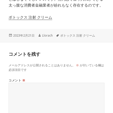
太っ腹な消費者金融業者が紛れもなく存在するのです。
ボトックス 注射 クリーム
投
作
タ
2023年2月21日
Llorach
ボトックス 注射 クリーム
稿
成
グ
日:
者
コメントを残す
メールアドレスが公開されることはありません。
※
が付いている欄は
必須項目です
コメント
※