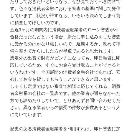
たりしておきたいというなら、ぜひ見ておくべき内容で
す。色々な消費者金融における審査の基準に関して発信
しています。状況が許すなら、いろいろ決めてしまう前
に精査してほしいのです。
直近3ヶ月の期間内に消費者金融業者のローン審査が不
合格だったなどという場合、新たに申し込みをした審査
に受かるのはかなり厳しいので、延期するか、改めて準
備を整えてからにした方が早道であると思われます。
想定外の出費で財布がピンチになっても、即日融資に即
応しているため、すぐにお金を受け取ることができると
いうわけです。全国展開の消費者金融会社であれば、安
心してお金を貸してもらうことができると思います。
しゃくし定規ではない審査で相談に応じてくれる、消費
者金融系の会社の一覧表です。他の業者が通らなかった
方でも諦めたりしないで、とりあえずお問い合わせくだ
さい。異なる業者からの借受の件数が多数あるという人
に向いています。
歴史のある消費者金融業者を利用すれば、即日審査に加