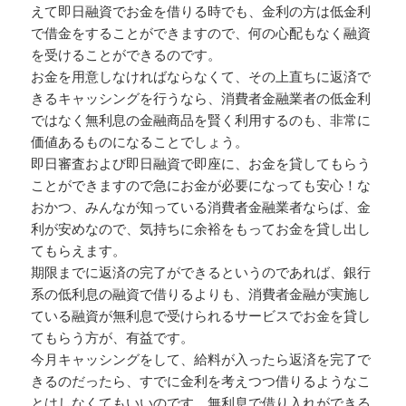
えて即日融資でお金を借りる時でも、金利の方は低金利
で借金をすることができますので、何の心配もなく融資
を受けることができるのです。
お金を用意しなければならなくて、その上直ちに返済で
きるキャッシングを行うなら、消費者金融業者の低金利
ではなく無利息の金融商品を賢く利用するのも、非常に
価値あるものになることでしょう。
即日審査および即日融資で即座に、お金を貸してもらう
ことができますので急にお金が必要になっても安心！な
おかつ、みんなが知っている消費者金融業者ならば、金
利が安めなので、気持ちに余裕をもってお金を貸し出し
てもらえます。
期限までに返済の完了ができるというのであれば、銀行
系の低利息の融資で借りるよりも、消費者金融が実施し
ている融資が無利息で受けられるサービスでお金を貸し
てもらう方が、有益です。
今月キャッシングをして、給料が入ったら返済を完了で
きるのだったら、すでに金利を考えつつ借りるようなこ
とはしなくてもいいのです。無利息で借り入れができる