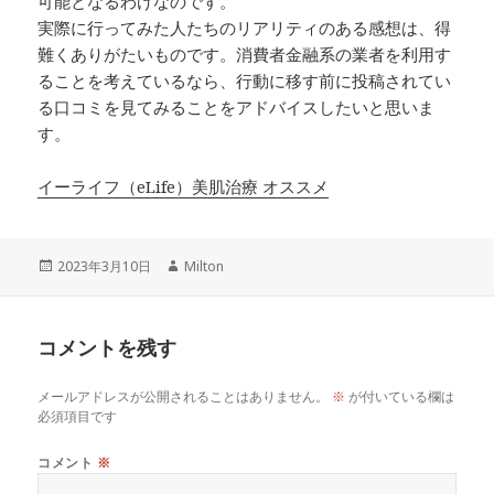
可能となるわけなのです。
実際に行ってみた人たちのリアリティのある感想は、得
難くありがたいものです。消費者金融系の業者を利用す
ることを考えているなら、行動に移す前に投稿されてい
る口コミを見てみることをアドバイスしたいと思いま
す。
イーライフ（eLife）美肌治療 オススメ
投
作
2023年3月10日
Milton
稿
成
日:
者
コメントを残す
メールアドレスが公開されることはありません。
※
が付いている欄は
必須項目です
コメント
※