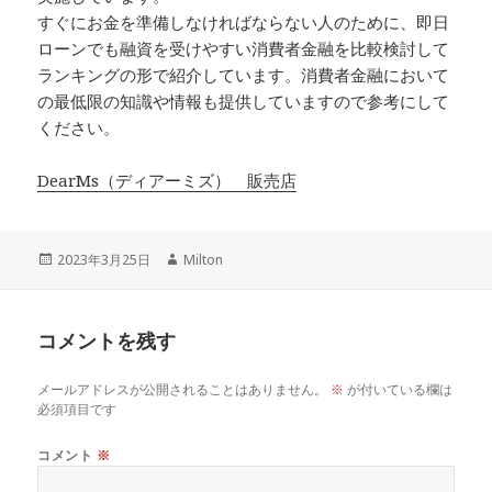
すぐにお金を準備しなければならない人のために、即日
ローンでも融資を受けやすい消費者金融を比較検討して
ランキングの形で紹介しています。消費者金融において
の最低限の知識や情報も提供していますので参考にして
ください。
DearMs（ディアーミズ） 販売店
投
作
2023年3月25日
Milton
稿
成
日:
者
コメントを残す
メールアドレスが公開されることはありません。
※
が付いている欄は
必須項目です
コメント
※