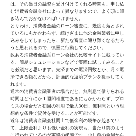
は、その当日の融資を受け付けてくれる時間も、申し込
む消費者金融会社によって異なりますので、よく頭に叩
き込んでおかなければいけません。
とりわけ、消費者金融のローン審査に、幾度も落とされ
ているにもかかわらず、続けざまに他の金融業者に申し
込みをしてしまったら、新たな審査に通り難くなるだろ
うと思われるので、慎重に行動してください。
数ある消費者金融系ローン会社の比較サイトに載ってい
る、簡易シミュレーションなどで実際に試してみること
も必須だと思います。完済までの返済回数とか、月々返
済できる額などから、計画的な返済プランを提示してく
れます。
通常の消費者金融業者の場合だと、無利息で借りられる
時間はどうにか１週間程度であるにもかかわらず、プロ
ミスの場合だと初回の利用で最大30日、無利息という理
想的な条件で貸付を受けることが可能です。
近年は消費者金融会社同士で低金利の競争が起きてい
て、上限金利よりも低い金利の実現も、当たり前のよう
に行われているのが実際の状態です。少し前の金利から