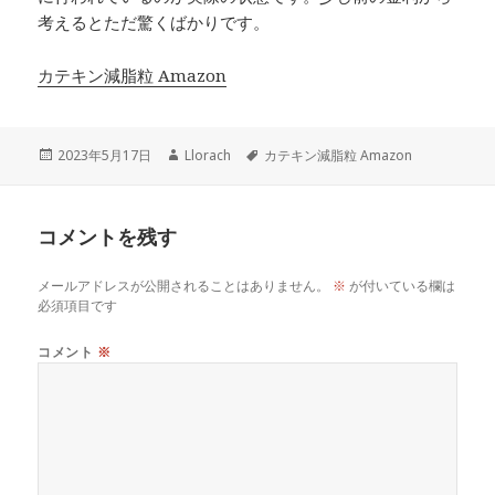
考えるとただ驚くばかりです。
カテキン減脂粒 Amazon
投
作
タ
2023年5月17日
Llorach
カテキン減脂粒 Amazon
稿
成
グ
日:
者
コメントを残す
メールアドレスが公開されることはありません。
※
が付いている欄は
必須項目です
コメント
※