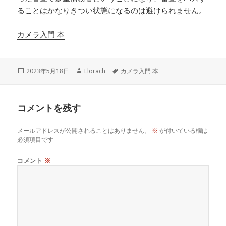
ることはかなりきつい状態になるのは避けられません。
カメラ入門 本
投
作
タ
2023年5月18日
Llorach
カメラ入門 本
稿
成
グ
日:
者
コメントを残す
メールアドレスが公開されることはありません。
※
が付いている欄は
必須項目です
コメント
※