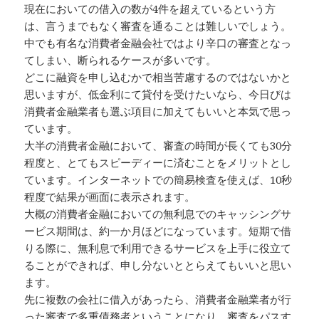
現在においての借入の数が4件を超えているという方
は、言うまでもなく審査を通ることは難しいでしょう。
中でも有名な消費者金融会社ではより辛口の審査となっ
てしまい、断られるケースが多いです。
どこに融資を申し込むかで相当苦慮するのではないかと
思いますが、低金利にて貸付を受けたいなら、今日びは
消費者金融業者も選ぶ項目に加えてもいいと本気で思っ
ています。
大半の消費者金融において、審査の時間が長くても30分
程度と、とてもスピーディーに済むことをメリットとし
ています。インターネットでの簡易検査を使えば、10秒
程度で結果が画面に表示されます。
大概の消費者金融においての無利息でのキャッシングサ
ービス期間は、約一か月ほどになっています。短期で借
りる際に、無利息で利用できるサービスを上手に役立て
ることができれば、申し分ないととらえてもいいと思い
ます。
先に複数の会社に借入があったら、消費者金融業者が行
った審査で多重債務者ということになり、審査をパスす