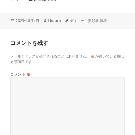
投
作
タ
2023年6月4日
Llorach
ディマーニ美顔器 値段
稿
成
グ
日:
者
コメントを残す
メールアドレスが公開されることはありません。
※
が付いている欄は
必須項目です
コメント
※