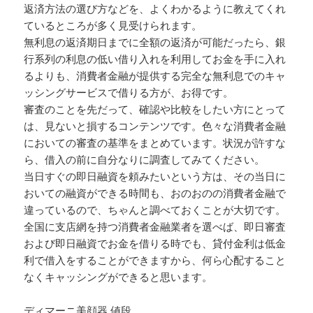
返済方法の選び方などを、よくわかるように教えてくれ
ているところが多く見受けられます。
無利息の返済期日までに全額の返済が可能だったら、銀
行系列の利息の低い借り入れを利用してお金を手に入れ
るよりも、消費者金融が提供する完全な無利息でのキャ
ッシングサービスで借りる方が、お得です。
審査のことを先だって、確認や比較をしたい方にとって
は、見ないと損するコンテンツです。色々な消費者金融
においての審査の基準をまとめています。状況が許すな
ら、借入の前に自分なりに調査してみてください。
当日すぐの即日融資を頼みたいという方は、その当日に
おいての融資ができる時間も、おのおのの消費者金融で
違っているので、ちゃんと調べておくことが大切です。
全国に支店網を持つ消費者金融業者を選べば、即日審査
および即日融資でお金を借りる時でも、貸付金利は低金
利で借入をすることができますから、何ら心配すること
なくキャッシングができると思います。
ディマーニ美顔器 値段