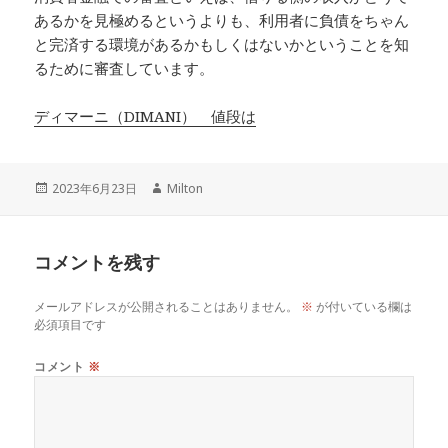
あるかを見極めるというよりも、利用者に負債をちゃん
と完済する環境があるかもしくはないかということを知
るために審査しています。
ディマーニ（DIMANI） 値段は
投
作
2023年6月23日
Milton
稿
成
日:
者
コメントを残す
メールアドレスが公開されることはありません。
※
が付いている欄は
必須項目です
コメント
※