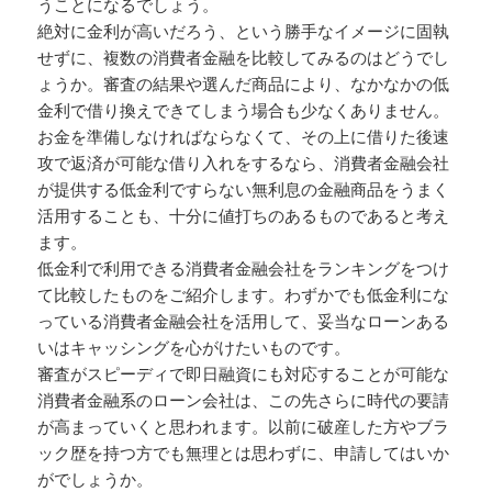
うことになるでしょう。
絶対に金利が高いだろう、という勝手なイメージに固執
せずに、複数の消費者金融を比較してみるのはどうでし
ょうか。審査の結果や選んだ商品により、なかなかの低
金利で借り換えできてしまう場合も少なくありません。
お金を準備しなければならなくて、その上に借りた後速
攻で返済が可能な借り入れをするなら、消費者金融会社
が提供する低金利ですらない無利息の金融商品をうまく
活用することも、十分に値打ちのあるものであると考え
ます。
低金利で利用できる消費者金融会社をランキングをつけ
て比較したものをご紹介します。わずかでも低金利にな
っている消費者金融会社を活用して、妥当なローンある
いはキャッシングを心がけたいものです。
審査がスピーディで即日融資にも対応することが可能な
消費者金融系のローン会社は、この先さらに時代の要請
が高まっていくと思われます。以前に破産した方やブラ
ック歴を持つ方でも無理とは思わずに、申請してはいか
がでしょうか。