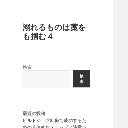
溺れるものは藁を
も掴む４
検索
検
索
最近の投稿
ビルドジョブ転職で成功するた
めの具体的なステップと注意点