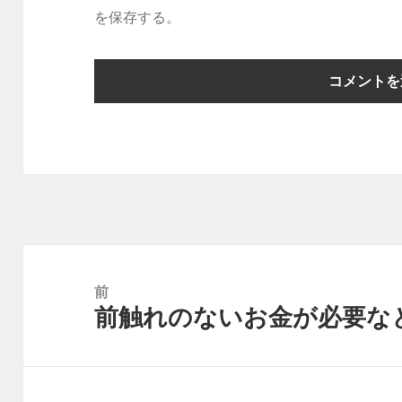
を保存する。
投
稿
前
前触れのないお金が必要な
ナ
前
ビ
の
ゲ
投
ー
稿: