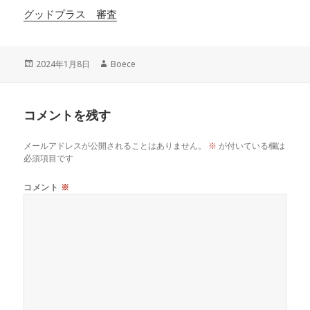
グッドプラス 審査
投
作
2024年1月8日
Boece
稿
成
日:
者
コメントを残す
メールアドレスが公開されることはありません。
※
が付いている欄は
必須項目です
コメント
※