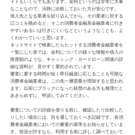
イトもいくらでもあります。金利というのは非常に大事
なことなので、冷静に比較しておいた方が安心です。
借入先となる業者を絞り込んでから、その業者に対する
口コミを眺めると、そこの消費者金融系金融業者に行き
やすいあるいは行きにくいなどというようなことも、よ
くわかっていいと思います。
ネットサイトで検索したらヒットする消費者金融業者を
一覧にした表では、金利についての様々な情報や借入の
限度額のような、キャッシング・カードローン関連の詳
細な資料が、見やすく要約されています。
審査に要する時間が短く即日融資に応じることも可能な
消費者金融業者は、この先一層需要が増加すると思われ
ます。以前にブラックになった経歴のある方も無理だと
あきらめずに、申請してみてください。
審査についての詳細を借りる前に、確認したり比較した
りしたい場合には、目を通しておくべき記録です。各消
費者金融業者においての審査の基準をお知らせしていま
す。状況が許すなら、利用する前に詳しく調べておいて