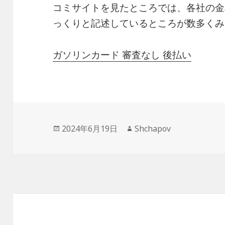
コミサイトを見たところでは、各社の金
っくりと記述しているところが数多くみ
ガソリンカード 審査なし 後払い
投
作
2024年6月19日
Shchapov
稿
成
日:
者