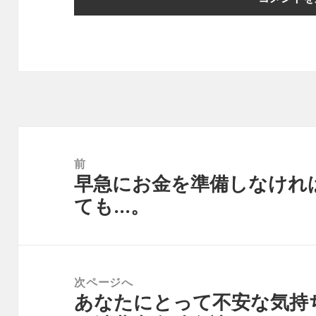
投
稿
前
早急にお金を準備しなけれ
ナ
前
ても…。
ビ
の
ゲ
投
ー
稿:
シ
次ページへ
ョ
あなたにとって不安な気持
次
ン