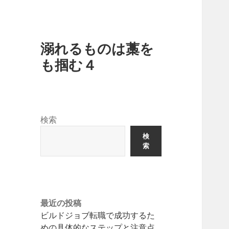
溺れるものは藁を
も掴む４
検索
検
索
最近の投稿
ビルドジョブ転職で成功するた
めの具体的なステップと注意点