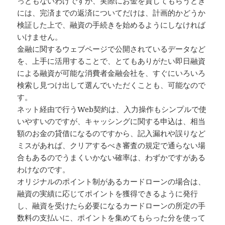
っともないわけですが、実際にお金を貸してもらうとき
には、完済までの返済についてだけは、計画的かどうか
検証した上で、融資の手続きを始めるようにしなければ
いけません。
金融に関するウェブページで公開されているデータなど
を、上手に活用することで、とてもありがたい即日融資
による融資が可能な消費者金融会社を、すぐにいろいろ
検索し見つけ出して選んでいただくことも、可能なので
す。
ネット経由で行うWeb契約は、入力操作もシンプルで使
いやすいのですが、キャッシングに関する申込は、相当
額のお金の貸借になるのですから、記入漏れや誤りなど
ミスがあれば、クリアするべき審査の規定で通らない場
合もあるのでうまくいかない確率は、わずかですがある
わけなのです。
オリジナルのポイント制があるカードローンの場合は、
融資の実績に応じてポイントを獲得できるように発行
し、融資を受けたら必要になるカードローンの所定の手
数料の支払いに、ポイントを集めてもらった分を使って