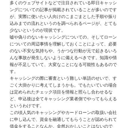
多くのウェブサイトなどで注目されている即日キャッシ
ングについての記事が掲載されていることが多いのです
が、実際に使いたい人向けのこまごまとした手順や振り
込みまでの流れというのを調べられるページが、とても
少ないというのが現状です。
嘘や偽りのないキャッシングについての、そしてローン
についての周辺事情を理解しておくことによって、必要
のない不安な気持ちや、うかつな行動が元で起きるいろ
んな事故が発生しないように備えるべきです。知識や情
報が不足していて、大変なことになる可能性もあるので
す。
キャッシングの際に審査という難しい単語のせいで、す
ごく大掛かりに考えてしまうかも。でもたいていの場合
は定められたチェック項目を情報と照らし合わせるな
ど、申込後は全てキャッシング業者側でやってもらえる
というわけです。
この頃人気のキャッシングやカードローンの取扱い会社
に申し込んで、資金を融通してもらうことが認められて
借金をすることなんか、全然おかしいことはないので