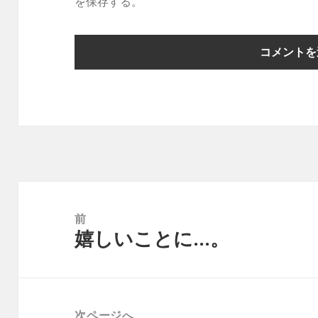
を保存する。
投
稿
前
嬉しいことに…。
ナ
前
ビ
の
ゲ
投
ー
稿:
次ページへ