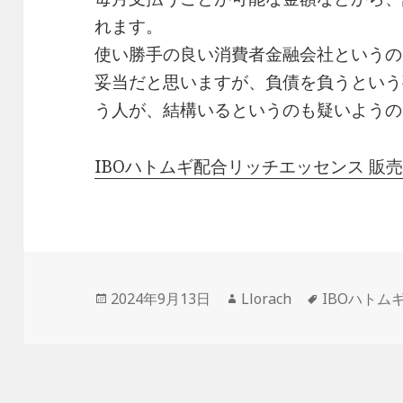
れます。
使い勝手の良い消費者金融会社というの
妥当だと思いますが、負債を負うという
う人が、結構いるというのも疑いようの
IBOハトムギ配合リッチエッセンス 販
投
作
タ
2024年9月13日
Llorach
IBOハト
稿
成
グ
日:
者