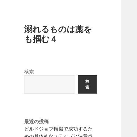
溺れるものは藁を
も掴む４
検索
検
索
最近の投稿
ビルドジョブ転職で成功するた
めの具体的なステップと注意点