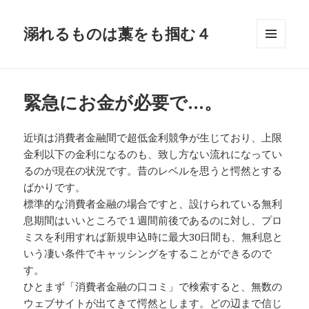
溺れるものは藁をも掴む４
メニュ
ーとウ
ィジェ
ット
緊急にお金が必要で…。
近頃は消費者金融間で超低金利競争が生じており、上限
金利以下の金利になるのも、致し方ない流れになってい
るのが現在の状況です。昔のレベルを思うと愕然とする
ばかりです。
標準的な消費者金融の場合ですと、設けられている無利
息期間はいいところで１週間前後であるのに対し、プロ
ミスを利用すれば新規申込時に最大30日間も、無利息と
いう凄い条件でキャッシングをすることができるので
す。
ひとまず「消費者金融の口コミ」で検索すると、無数の
ウェブサイトが出てきて愕然とします。どの辺まで信じ