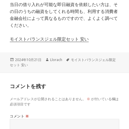
当日の借り入れが可能な即日融資を依頼したい方は、そ
の日のうちの融資をしてくれる時間も、利用する消費者
金融会社によって異なるものですので、よくよく調べて
ください。
モイストバランスジェル限定セット 安い
投
作
タ
2024年10月21日
Llorach
モイストバランスジェル限定
稿
成
グ
セット 安い
日:
者
コメントを残す
メールアドレスが公開されることはありません。
※
が付いている欄は
必須項目です
コメント
※