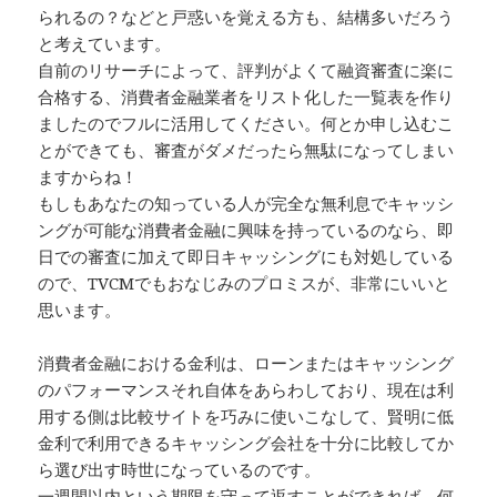
られるの？などと戸惑いを覚える方も、結構多いだろう
と考えています。
自前のリサーチによって、評判がよくて融資審査に楽に
合格する、消費者金融業者をリスト化した一覧表を作り
ましたのでフルに活用してください。何とか申し込むこ
とができても、審査がダメだったら無駄になってしまい
ますからね！
もしもあなたの知っている人が完全な無利息でキャッシ
ングが可能な消費者金融に興味を持っているのなら、即
日での審査に加えて即日キャッシングにも対処している
ので、TVCMでもおなじみのプロミスが、非常にいいと
思います。
消費者金融における金利は、ローンまたはキャッシング
のパフォーマンスそれ自体をあらわしており、現在は利
用する側は比較サイトを巧みに使いこなして、賢明に低
金利で利用できるキャッシング会社を十分に比較してか
ら選び出す時世になっているのです。
一週間以内という期限を守って返すことができれば、何