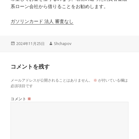
系ローン会社から借りることをお勧めします。
ガソリンカード 法人 審査なし
投
作
2024年11月25日
Shchapov
稿
成
日:
者
コメントを残す
メールアドレスが公開されることはありません。
※
が付いている欄は
必須項目です
コメント
※