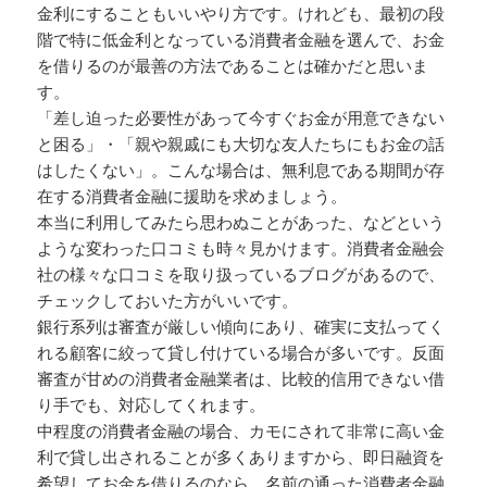
金利にすることもいいやり方です。けれども、最初の段
階で特に低金利となっている消費者金融を選んで、お金
を借りるのが最善の方法であることは確かだと思いま
す。
「差し迫った必要性があって今すぐお金が用意できない
と困る」・「親や親戚にも大切な友人たちにもお金の話
はしたくない」。こんな場合は、無利息である期間が存
在する消費者金融に援助を求めましょう。
本当に利用してみたら思わぬことがあった、などという
ような変わった口コミも時々見かけます。消費者金融会
社の様々な口コミを取り扱っているブログがあるので、
チェックしておいた方がいいです。
銀行系列は審査が厳しい傾向にあり、確実に支払ってく
れる顧客に絞って貸し付けている場合が多いです。反面
審査が甘めの消費者金融業者は、比較的信用できない借
り手でも、対応してくれます。
中程度の消費者金融の場合、カモにされて非常に高い金
利で貸し出されることが多くありますから、即日融資を
希望してお金を借りるのなら、名前の通った消費者金融