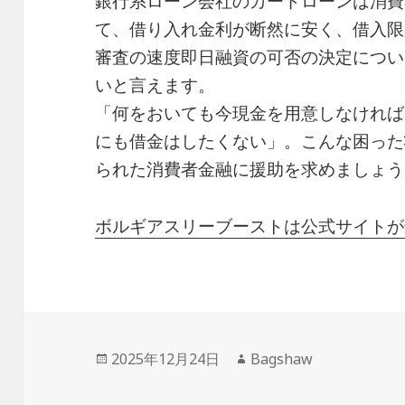
銀行系ローン会社のカードローンは消費
て、借り入れ金利が断然に安く、借入限
審査の速度即日融資の可否の決定につい
いと言えます。
「何をおいても今現金を用意しなければ
にも借金はしたくない」。こんな困った
られた消費者金融に援助を求めましょう
ボルギアスリーブーストは公式サイトが
投
作
2025年12月24日
Bagshaw
稿
成
日:
者