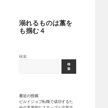
溺れるものは藁を
も掴む４
検索
検
索
最近の投稿
ビルドジョブ転職で成功するた
めの具体的なステップと注意点