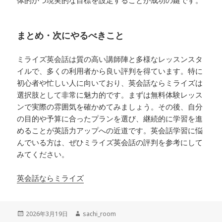
体的かつ現実的な目標を設定することが成功の鍵です。
まとめ・次にやるべきこと
ミライズ英会話は質の高い講師陣と多様なレッスンスタ
イルで、多くの利用者から良い評判を得ています。特に
初心者や忙しい人に向いており、英会話ならミライズは
選択肢として非常に魅力的です。まずは無料体験レッス
ンで実際の雰囲気を確かめてみましょう。その後、自分
の目的や予算に合ったプランを選び、継続的に学習を進
めることが英語力アップへの近道です。英会話学習に悩
んでいる方は、ぜひミライズ英会話の評判を参考にして
みてください。
英会話ならミライズ
投
作
2026年3月19日
sachi_room