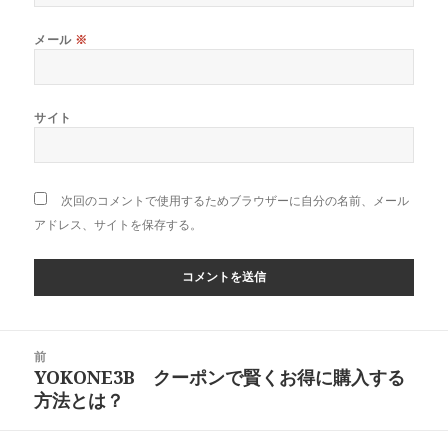
メール
※
サイト
次回のコメントで使用するためブラウザーに自分の名前、メール
アドレス、サイトを保存する。
投
前
稿
YOKONE3B クーポンで賢くお得に購入する
前
ナ
方法とは？
の
ビ
投
ゲ