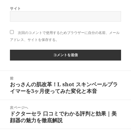
サイト
次回のコメントで使用するためブラウザーに自分の名前、メール
アドレス、サイトを保存する。
投
前
稿
おっさんの肌改革！L shot スキンベールプラ
前
ナ
イマーを3ヶ月使ってみた変化と本音
の
ビ
投
ゲ
稿:
次ページへ
ー
ドクターセラ 口コミでわかる評判と効果｜美
次
シ
顔器の魅力を徹底解説
の
ョ
投
ン