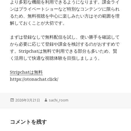
より多彩な機能を利用できるようになります。課金ライ
ンはプライベートショーなど特別なコンテンツに限られ
るため、無料視聴を中心に楽しみたい方はその範囲を理
解しておくことが大切です。
まずは登録なしで無料配信を試し、使い勝手を確認して
から必要に応じて登録や課金を検討するのがおすすめで
す。Stripchatは無料で利用できる部分も多いため、賢
く活用して快適な視聴体験を目指しましょう。
Stripchatは無料
https://otonachat.click/
投
作
2026年3月21日
sachi_room
稿
成
日:
者
コメントを残す