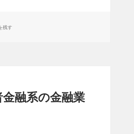
ネットで「消費者金融の口コミ」と検索をかければ…。 に
を残す
者金融系の金融業