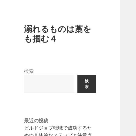
溺れるものは藁を
も掴む４
検索
検
索
最近の投稿
ビルドジョブ転職で成功するた
めの具体的なステップと注意点