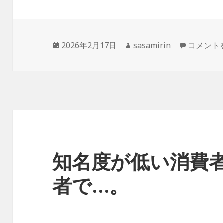
投
作
インター
2026年2月17日
sasamirin
コメント
稿
成
日:
者
知名度が低い消費
者で…。